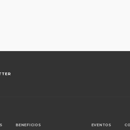
TTER
S
BENEFICIOS
EVENTOS
C